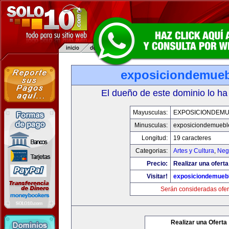
exposiciondemue
El dueño de este dominio lo ha
Mayusculas:
EXPOSICIONDEM
Minusculas:
exposiciondemuebl
Longitud:
19 caracteres
Categorias:
Artes y Cultura
,
Neg
Precio:
Realizar una oferta
Visitar!
exposiciondemueb
Serán consideradas ofer
Realizar una Oferta