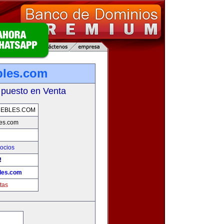
bles.com
 puesto en Venta
UEBLES.COM
es.com
ocios
!
les.com
tas