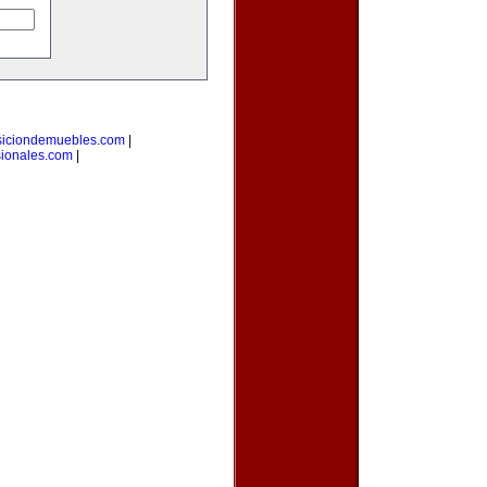
siciondemuebles.com
|
sionales.com
|