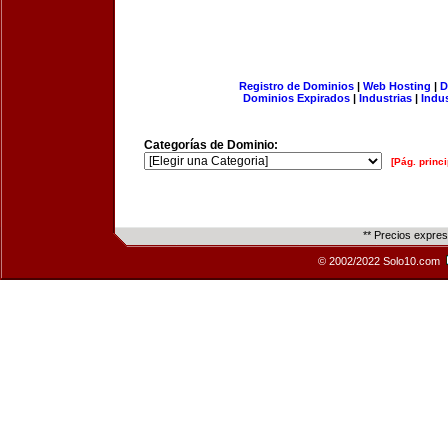
Registro de Dominios
|
Web Hosting
|
D
Dominios Expirados
|
Industrias
|
Indu
Categorías de Dominio:
[Pág. princi
** Precios expre
© 2002/2022 Solo10.com