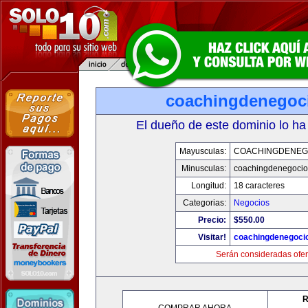
coachingdenegoc
El dueño de este dominio lo ha
Mayusculas:
COACHINGDENEG
Minusculas:
coachingdenegoci
Longitud:
18 caracteres
Categorias:
Negocios
Precio:
$550.00
Visitar!
coachingdenegoci
Serán consideradas ofer
R