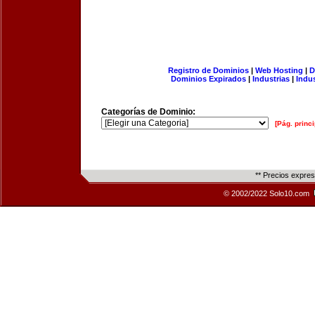
Registro de Dominios
|
Web Hosting
|
D
Dominios Expirados
|
Industrias
|
Indu
Categorías de Dominio:
[Pág. princi
** Precios expre
© 2002/2022 Solo10.com