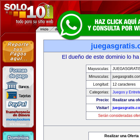
juegasgratis
El dueño de este dominio lo ha
Mayusculas:
JUEGASGRATI
Minusculas:
juegasgratis.co
Longitud:
12 caracteres
Categorias:
Juegos y Entret
Precio:
Realizar una of
Visitar!
juegasgratis.c
Serán consideradas ofer
Realizar una Oferta