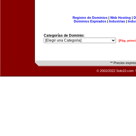
Registro de Dominios
|
Web Hosting
|
D
Dominios Expirados
|
Industrias
|
Indu
Categorías de Dominio:
[Pág. princi
** Precios expre
© 2002/2022 Solo10.com