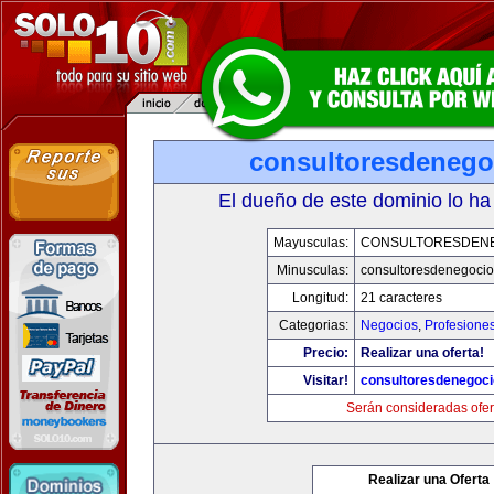
consultoresdenego
El dueño de este dominio lo ha
Mayusculas:
CONSULTORESDEN
Minusculas:
consultoresdenegoci
Longitud:
21 caracteres
Categorias:
Negocios
,
Profesione
Precio:
Realizar una oferta!
Visitar!
consultoresdenegoc
Serán consideradas ofer
Realizar una Oferta