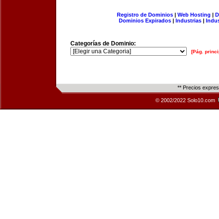
Registro de Dominios
|
Web Hosting
|
D
Dominios Expirados
|
Industrias
|
Indu
Categorías de Dominio:
[Pág. princi
** Precios expre
© 2002/2022 Solo10.com