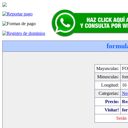
formul
Mayusculas:
F
Minusculas:
fo
Longitud:
16 
Categorias:
Ne
Precio:
Rea
Visitar!
fo
Serán 