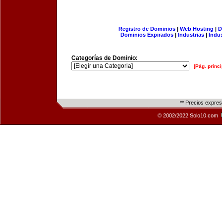
Registro de Dominios
|
Web Hosting
|
D
Dominios Expirados
|
Industrias
|
Indu
Categorías de Dominio:
[Pág. princi
** Precios expre
© 2002/2022 Solo10.com