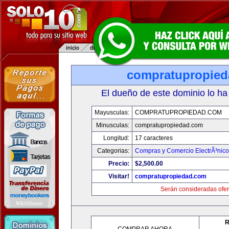
compratupropie
El dueño de este dominio lo ha
Mayusculas:
COMPRATUPROPIEDAD.COM
Minusculas:
compratupropiedad.com
Longitud:
17 caracteres
Categorias:
Compras y Comercio ElectrÃ³nico
Precio:
$2,500.00
Visitar!
compratupropiedad.com
Serán consideradas ofer
R