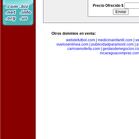
Precio Ofrecido $
Otros dominios en venta:
webdefutbol.com
|
medicinainfantil.com
|
v
vuelosenlinea.com
|
publicidadparamovil.com
|
p
carrosenoferta.com
|
gestaodenegocios.c
nicaraguacompras.co