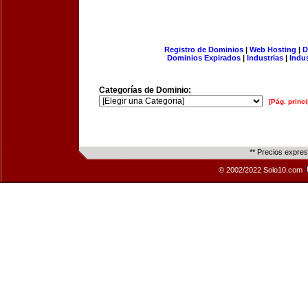
Registro de Dominios
|
Web Hosting
|
D
Dominios Expirados
|
Industrias
|
Indu
Categorías de Dominio:
[Pág. princi
** Precios expre
© 2002/2022 Solo10.com