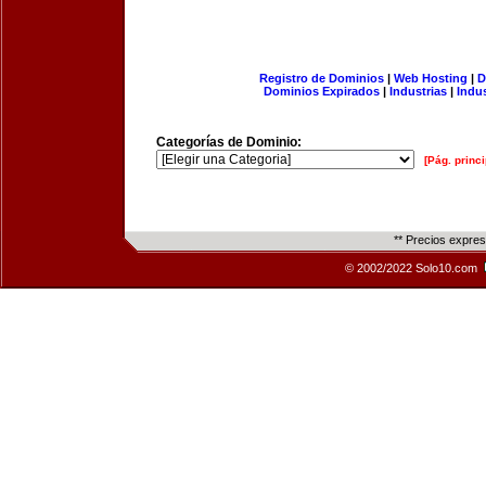
Registro de Dominios
|
Web Hosting
|
D
Dominios Expirados
|
Industrias
|
Indu
Categorías de Dominio:
[Pág. princi
** Precios expre
© 2002/2022 Solo10.com