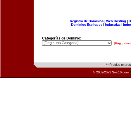
Registro de Dominios
|
Web Hosting
|
D
Dominios Expirados
|
Industrias
|
Indu
Categorías de Dominio:
[Pág. princi
** Precios expre
© 2002/2022 Solo10.com