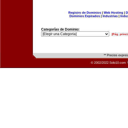
Registro de Dominios
|
Web Hosting
|
D
Dominios Expirados
|
Industrias
|
Indu
Categorías de Dominio:
[Pág. princi
** Precios expre
© 2002/2022 Solo10.com