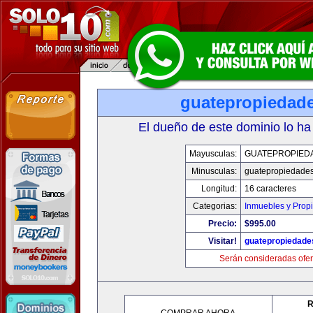
guatepropiedad
El dueño de este dominio lo ha
Mayusculas:
GUATEPROPIED
Minusculas:
guatepropiedade
Longitud:
16 caracteres
Categorias:
Inmuebles y Prop
Precio:
$995.00
Visitar!
guatepropiedade
Serán consideradas ofer
R