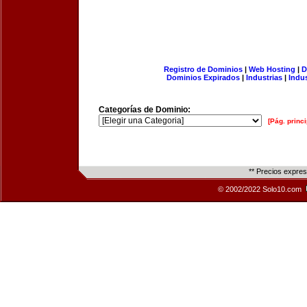
Registro de Dominios
|
Web Hosting
|
D
Dominios Expirados
|
Industrias
|
Indu
Categorías de Dominio:
[Pág. princi
** Precios expre
© 2002/2022 Solo10.com